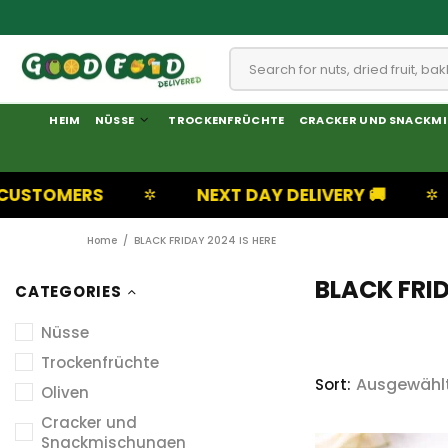
HEIM
NÜSSE
TROCKENFRÜCHTE
CRACKER UND SNACKM
NEXT DAY DELIVERY 🚚
UK BASE
✲
✲
Home
BLACK FRIDAY 2024 IS HERE
BLACK FRID
CATEGORIES
Nüsse
Trockenfrüchte
Sort:
Oliven
Cracker und
Snackmischungen