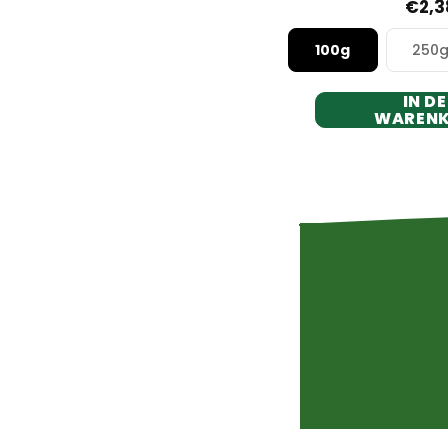
€2,3
100g
250
IN D
WAREN