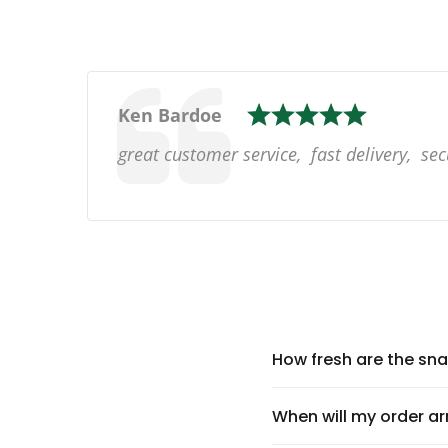
Autor:
Christine Neave
Text:
My order only took a couple of days to get
How fresh are the sn
When will my order ar