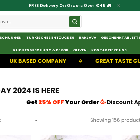
FREE Delivery On Orders Over €45 🚛
ISCHUNGEN
TÜRKISCHES ENTZÜCKEN
BAKLAVA
GESCHENKTABLETT
KUCHENMISCHUNG & DEKOR
OLIVEN
KONTAKTIERE UNS
D COMPANY
GREAT TASTE GUARANTEED
✲
AY 2024 IS HERE
Get
25% OFF
Your Order
🥳
Discount A
Showing 156 produc