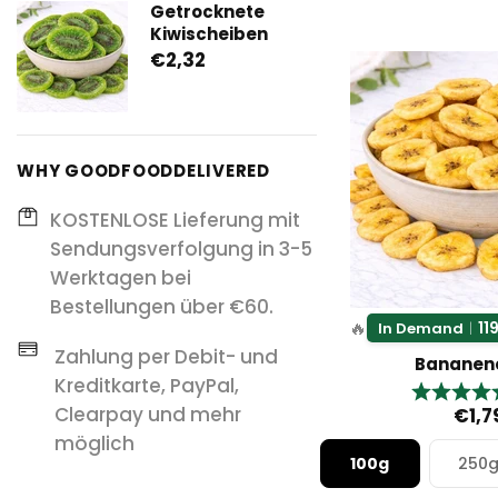
Getrocknete
Kiwischeiben
€2,32
WHY GOODFOODDELIVERED
KOSTENLOSE Lieferung mit
Sendungsverfolgung in 3-5
Werktagen bei
Bestellungen über €60.
🔥
11
In Demand
|
Zahlung per Debit- und
Bananen
Kreditkarte, PayPal,
Bewertun
Clearpay und mehr
€1,7
möglich
100g
250