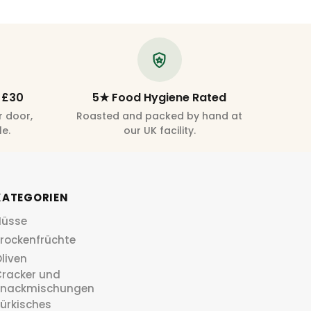
 £30
5★ Food Hygiene Rated
r door,
Roasted and packed by hand at
le.
our UK facility.
KATEGORIEN
Nüsse
rockenfrüchte
liven
racker und
Snackmischungen
ürkisches