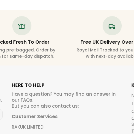
cked Fresh To Order
Free UK Delivery Over
ing pre-bagged. Order by
Royal Mail Tracked to you
 for same-day dispatch.
with next-day availab
HERE TO HELP
Have a question? You may find an answer in
.
our
FAQs
.
T
But you can also contact us:
O
Customer Services
C
RAKUK LIMITED
T