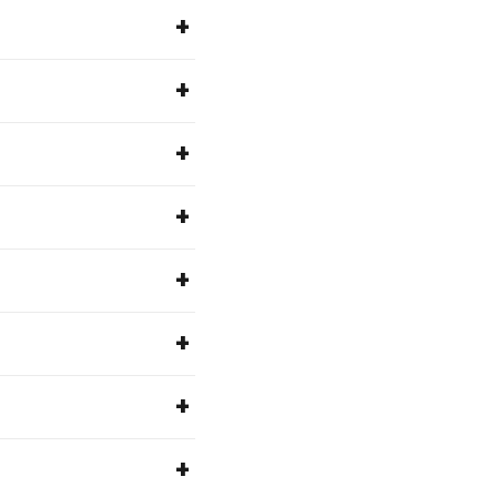
+
+
+
+
+
+
+
+