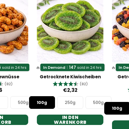
🔥
🔥
6
147
sold in 24 hrs
In Demand
|
sold in 24 hrs
In D
ewnüsse
Getrocknete Kiwischeiben
Getr
g:
4.8 von 5 Sternen
Bewertung:
4.7 von 5 Sternen
(82)
(82)
6
€2,32
g
500g
100g
250g
500g
100g
EN
IN DEN
KORB
WARENKORB