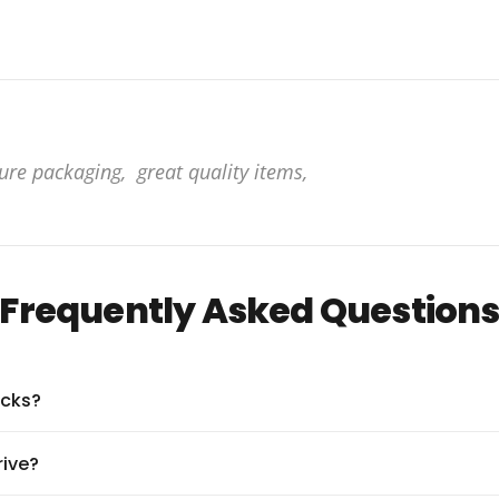
 to me, I had an e mail to tell me when it would be deliv
Frequently Asked Question
acks?
rive?