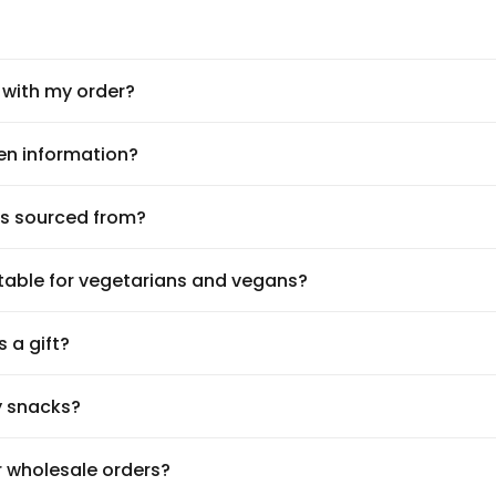
 with my order?
en information?
s sourced from?
itable for vegetarians and vegans?
 a gift?
y snacks?
r wholesale orders?