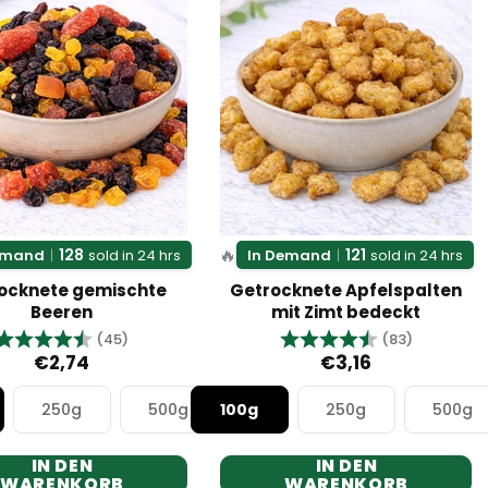
🔥
128
121
emand
|
sold in 24 hrs
In Demand
|
sold in 24 hrs
ocknete gemischte
Getrocknete Apfelspalten
Beeren
mit Zimt bedeckt
Bewertung:
4.7 von 5 Sternen
Bewertung:
4.8 von 
(45)
(83)
€2,74
€3,16
250g
500g
100g
250g
500g
IN DEN
IN DEN
WARENKORB
WARENKORB