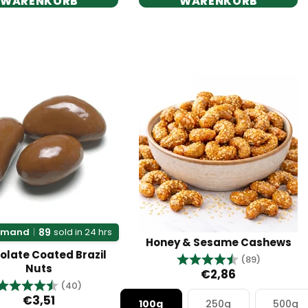
WARENKORB
WARENKORB
89
Demand
|
sold in 24 hrs
Honey & Sesame Cashews
olate Coated Brazil
Bewertung:
4.8 von 
(89)
Nuts
€2,86
Bewertung:
4.8 von 5 Sternen
(40)
€3,51
100g
250g
500g