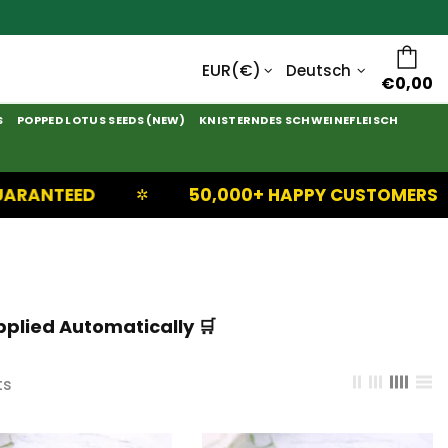
Deutsch
€0,00
S
POPPED LOTUS SEEDS (NEW)
KNISTERNDES SCHWEINEFLEISCH
50,000+ HAPPY CUSTOMERS
NE
✲
✲
pplied Automatically 🛒
ts