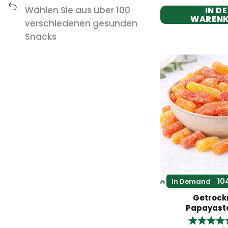
Wählen Sie aus über 100
IN D
WAREN
verschiedenen gesunden
Snacks
🔥
10
In Demand
|
Getrock
Papayast
Bewertun