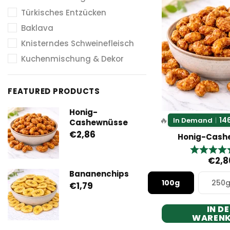
Türkisches Entzücken
Baklava
Knisterndes Schweinefleisch
Kuchenmischung & Dekor
FEATURED PRODUCTS
Honig-
🔥
14
In Demand
|
Cashewnüsse
€2,86
Honig-Cash
Bewertun
€2,8
Bananenchips
100g
250
€1,79
IN D
WAREN