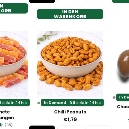
EN
KORB
IN DEN
WARENKORB
🔥
In 
🔥
4
96
sold in 24 hrs
In Demand
|
sold in 24 hrs
Choc
nete
Chilli Peanuts
angen
€1,79
g:
4.7 von 5 Sternen
(35)