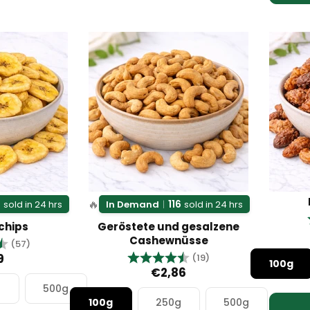
🔥
9
116
sold in 24 hrs
In Demand
|
sold in 24 hrs
chips
Geröstete und gesalzene
Cashewnüsse
g:
4.7 von 5 Sternen
(57)
Bewertung:
4.8 von 5 Sternen
9
(19)
100g
€2,86
g
500g
100g
250g
500g