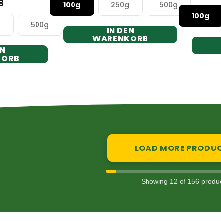
8
100g
250g
500g
100g
g
500g
IN DEN
WARENKORB
EN
KORB
LOAD MORE PRODU
Showing 12 of 156 produ